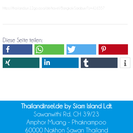
https://thailandsun.12go.asia/de/travel/Bangkok/Saraburi/?z=416557
Diese Seite teilen:
Thailandinsel.de by Siam Island Ldt.
Sawanwithi Rd. CH 39/23
Amphor Muang - Phaknampoo
60000 Nakhon Sawan Thailand