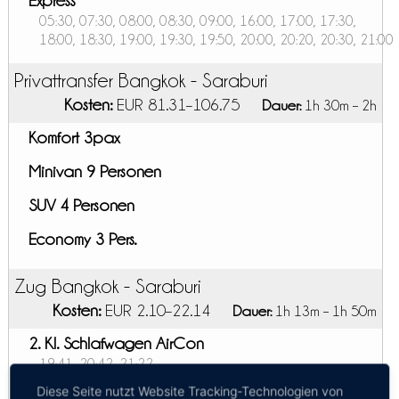
Express
05:30, 07:30, 08:00, 08:30, 09:00, 16:00, 17:00, 17:30,
18:00, 18:30, 19:00, 19:30, 19:50, 20:00, 20:20, 20:30, 21:00
Privattransfer Bangkok - Saraburi
Kosten:
EUR 81.31–106.75
Dauer:
1h 30m – 2h
Komfort 3pax
Minivan 9 Personen
SUV 4 Personen
Economy 3 Pers.
Zug Bangkok - Saraburi
Kosten:
EUR 2.10–22.14
Dauer:
1h 13m – 1h 50m
2. Kl. Schlafwagen AirCon
19:41, 20:42, 21:22
2. Kl. Ventilator Sitz
Diese Seite nutzt Website Tracking-Technologien von