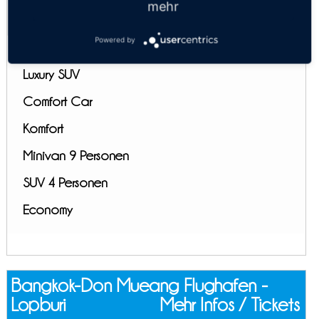
Flughafen - Lopburi
mehr
Kosten:
EUR 70.65–123.76
Dauer:
2h – 2h 45m
Powered by
Luxus VIP Minibus
Luxury SUV
Comfort Car
Komfort
Minivan 9 Personen
SUV 4 Personen
Economy
Bangkok-Don Mueang Flughafen -
Lopburi
Mehr Infos / Tickets