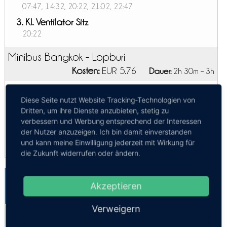
07:47, 14:32, 20:22, 21:02, 22:47
3. Kl. Ventilator Sitz
20:22
Minibus Bangkok - Lopburi
Kosten:
EUR 5.76
Dauer:
2h 30m – 3h
Regional 14pax
Diese Seite nutzt Website Tracking-Technologien von
06:30, 07:30, 09:30, 15:30
Dritten, um ihre Dienste anzubieten, stetig zu
Kleinbus
verbessern und Werbung entsprechend der Interessen
05:30, 11:30, 13:30, 18:30
der Nutzer anzuzeigen. Ich bin damit einverstanden
und kann meine Einwilligung jederzeit mit Wirkung für
die Zukunft widerrufen oder ändern.
Bangkok-Suvarnabhumi Flughafen -
Akzeptieren
Lopburi
Mehr Infos / Tickets
Verweigern
Privattransfer Bangkok-Suvarnabhumi