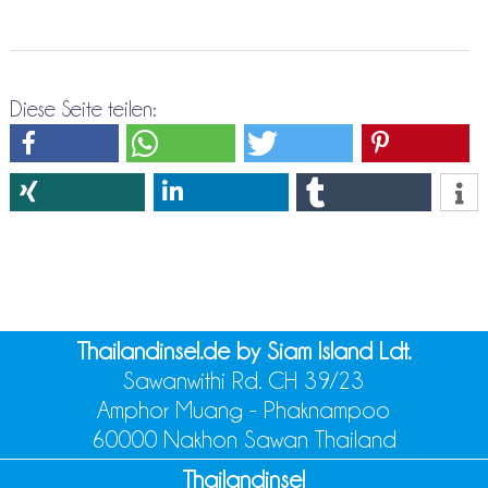
Diese Seite teilen:
Thailandinsel.de by Siam Island Ldt.
Sawanwithi Rd. CH 39/23
Amphor Muang - Phaknampoo
60000 Nakhon Sawan Thailand
Thailandinsel