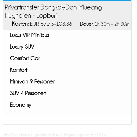
Privattransfer Bangkok-Don Mueang
Flughafen - Lopburi
Kosten:
EUR 67.73–103.36
Dauer:
1h 30m – 2h 30m
Luxus VIP Minibus
Luxury SUV
Comfort Car
Komfort
Minivan 9 Personen
SUV 4 Personen
Economy
https://thailandsun.12go.asia/de/travel/Bangkok/Lopburi/?z=416557