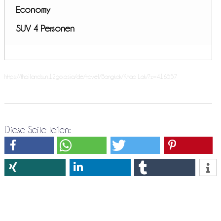
Economy
SUV 4 Personen
https://thailandsun.12go.asia/de/travel/Bangkok/Khao Lak/?z=416557
Diese Seite teilen: