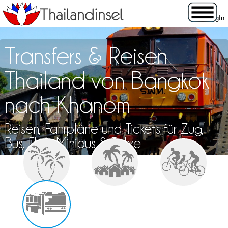
Transfers & Reisen
Thailand von Bangkok
nach Khanom
Reisen, Fahrpläne und Tickets für Zug,
Bus, Flug, Minibus & Fähre