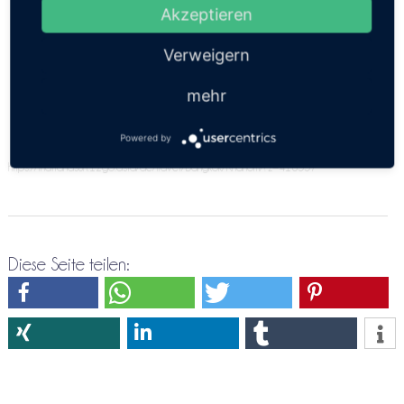
angeben. Bitte versuche es doch nochmals über die
Akzeptieren
Direktreservierung Bangkok ⇒ Khanom
Verweigern
mehr
Powered by
https://thailandsun.12go.asia/de/travel/Bangkok/Khanom/?z=416557
Diese Seite teilen: