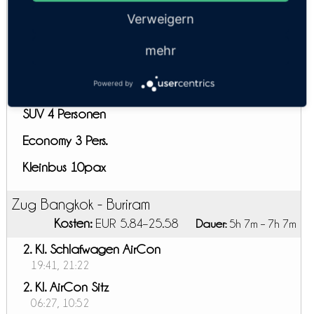
Luxus VIP Minibus 9 pax
Verweigern
Komfort 3pax
mehr
Komfort 3pax
Powered by
Minivan 9 Personen
SUV 4 Personen
Economy 3 Pers.
Kleinbus 10pax
Zug Bangkok - Buriram
Kosten:
EUR 5.84–25.58
Dauer:
5h 7m – 7h 7m
2. Kl. Schlafwagen AirCon
19:41, 21:22
2. Kl. AirCon Sitz
06:27, 10:52