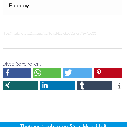
Economy
https://thailandsun.12go.asia/de/travel/Bangkok/Buriram/?z=416557
Diese Seite teilen:
Thailandinsel.de by Siam Island Ldt.