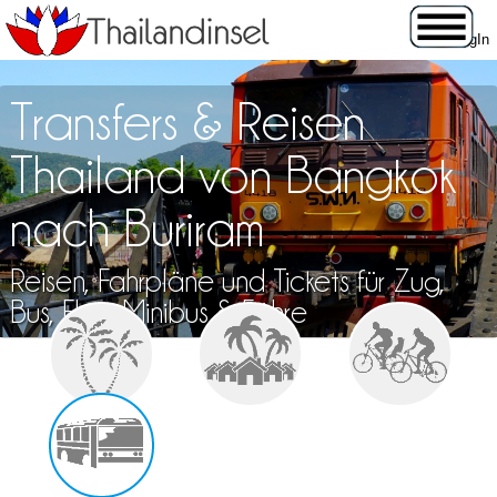
Transfers & Reisen
Thailand von Bangkok
nach Buriram
Reisen, Fahrpläne und Tickets für Zug,
Bus, Flug, Minibus & Fähre