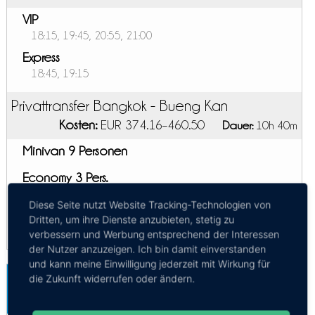
VIP
18:15, 19:45, 20:55, 21:00
Express
18:45, 19:15
Privattransfer Bangkok - Bueng Kan
Kosten:
EUR 374.16–460.50
Dauer:
10h 40m
Minivan 9 Personen
Economy 3 Pers.
SUV 4 Personen
Diese Seite nutzt Website Tracking-Technologien von
Dritten, um ihre Dienste anzubieten, stetig zu
verbessern und Werbung entsprechend der Interessen
der Nutzer anzuzeigen. Ich bin damit einverstanden
und kann meine Einwilligung jederzeit mit Wirkung für
Bangkok-Suvarnabhumi Flughafen -
die Zukunft widerrufen oder ändern.
Bueng Kan
Mehr Infos / Tickets