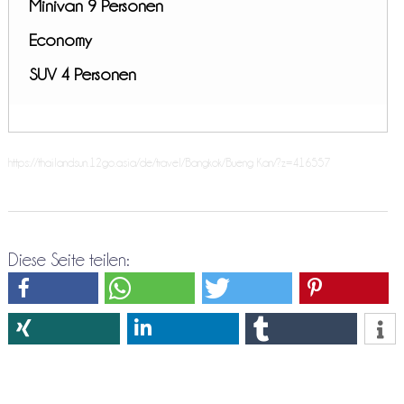
Minivan 9 Personen
Economy
SUV 4 Personen
https://thailandsun.12go.asia/de/travel/Bangkok/Bueng Kan/?z=416557
Diese Seite teilen: