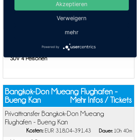
Akzeptieren
Privattransfer Bangkok-Suvarnabhumi
Flughafen - Bueng Kan
Verweigern
Kosten:
EUR 318.04–391.43
Dauer:
10h 40m
mehr
Minivan 9 Personen
Economy
Powered by
SUV 4 Personen
Bangkok-Don Mueang Flughafen -
Bueng Kan
Mehr Infos / Tickets
Privattransfer Bangkok-Don Mueang
Flughafen - Bueng Kan
Kosten:
EUR 318.04–391.43
Dauer:
10h 40m