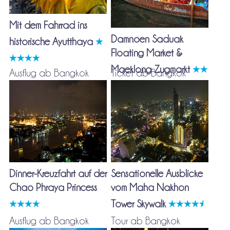
Mit dem Fahrrad ins
Damnoen Saduak
historische Ayutthaya
Floating Market &
Maeklong Zugmarkt
Ausflug ab Bangkok
Ticket ab Bangkok
Dinner-Kreuzfahrt auf der
Sensationelle Ausblicke
Chao Phraya Princess
vom Maha Nakhon
Tower Skywalk
Ausflug ab Bangkok
Tour ab Bangkok