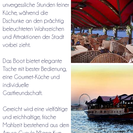
unvergessliche Stunden feiner
Küche, während die
Dschunke an den prächtig
beleuchteten Wahrzeichen
und Attraktionen der Stadt
vorbei zieht.
Das Boot bietet elegante
Tische mit bester Bedienung,
eine Gourmet-Küche und
individuelle
Gastfreundschaft.
Gereicht wird eine vielfältige
und reichhaltige, frische
Mahlzeit bestehend aus dem