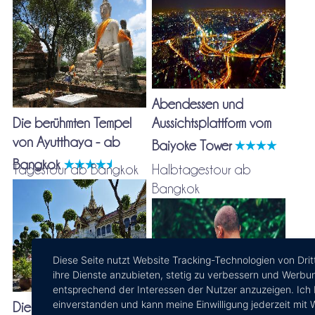
Abendessen und
Die berühmten Tempel
Aussichtsplattform vom
von Ayutthaya - ab
Baiyoke Tower
Bangkok
Tagestour ab Bangkok
Halbtagestour ab
Bangkok
Diese Seite nutzt Website Tracking-Technologien von Drit
ihre Dienste anzubieten, stetig zu verbessern und Werbu
entsprechend der Interessen der Nutzer anzuzeigen. Ich 
einverstanden und kann meine Einwilligung jederzeit mit 
Die wichtigsten