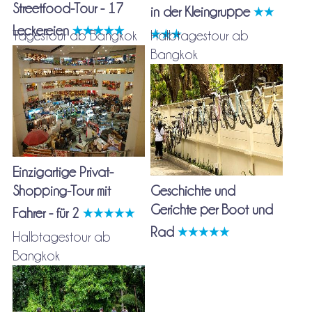
Streetfood-Tour - 17
in der Kleingruppe
Leckereien
Tagestour ab Bangkok
Halbtagestour ab
Bangkok
Einzigartige Privat-
Shopping-Tour mit
Geschichte und
Gerichte per Boot und
Fahrer - für 2
Rad
Halbtagestour ab
Bangkok