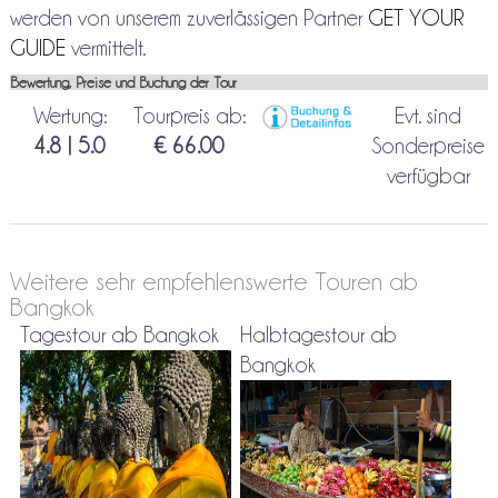
werden von unserem zuverlässigen Partner
GET YOUR
GUIDE
vermittelt.
Bewertung, Preise und Buchung der Tour
Wertung:
Tourpreis ab:
Evt. sind
4.8 | 5.0
€ 66.00
Sonderpreise
verfügbar
Weitere sehr empfehlenswerte Touren ab
Bangkok
Tagestour ab Bangkok
Halbtagestour ab
Bangkok