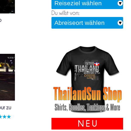
Du willst von:
o
ur zu
N E U