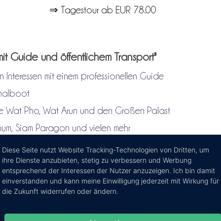
⇒ Tagestour ab EUR 78.00
 mit Guide und öffentlichem Transport"
Interessen mit einem professionellen Guide
analboot
Sie Wat Pho, Wat Arun und den Großen Palast
inum, Siam Paragon und vielen mehr
schlägen Ihres Guides
Diese Seite nutzt Website Tracking-Technologien von Dritten, um
ihre Dienste anzubieten, stetig zu verbessern und Werbung
entsprechend der Interessen der Nutzer anzuzeigen. Ich bin damit
einverstanden und kann meine Einwilligung jederzeit mit Wirkung für
 öffentlichem Transport" ca. 8 Stunden
die Zukunft widerrufen oder ändern.
e inklusive!