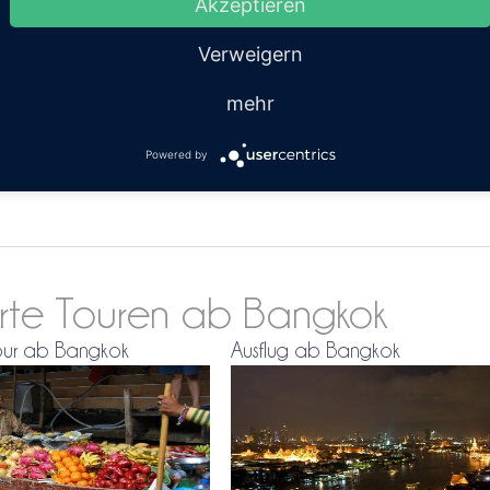
Akzeptieren
werden von unserem zuverlässigen Partner
GET YOUR GUIDE
Verweigern
mehr
Evt. sind Sonderpr
Powered by
verfügbar
erte Touren ab Bangkok
our ab Bangkok
Ausflug ab Bangkok