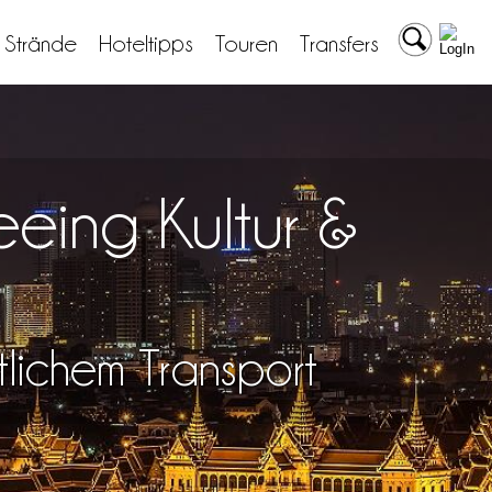
& Strände
Hoteltipps
Touren
Transfers
eing Kultur &
tlichem Transport