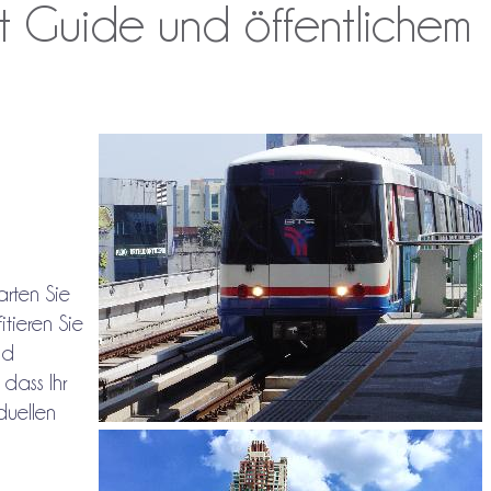
mit Guide und öffentlichem
arten Sie
tieren Sie
nd
, dass Ihr
duellen