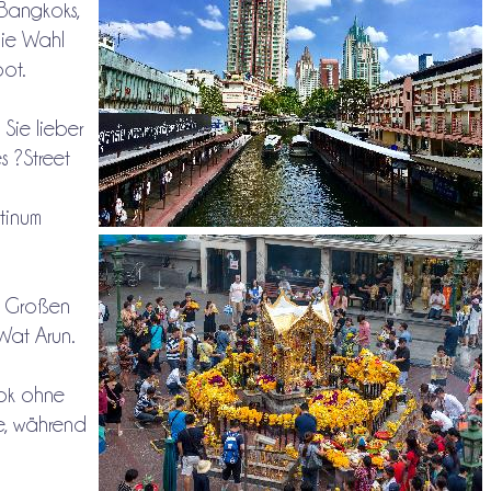
 Bangkoks,
die Wahl
oot.
 Sie lieber
s ?Street
tinum
n Großen
at Arun.
ok ohne
e, während