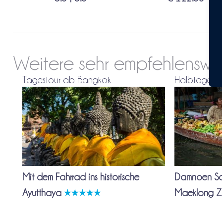
Weitere sehr empfehlensw
Tagestour ab Bangkok
Halbtagest
Mit dem Fahrrad ins historische
Damnoen Sa
Ayutthaya
Maeklong Z