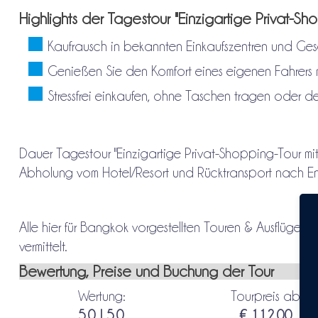
Highlights der Tagestour "Einzigartige Privat-Shop
Kaufrausch in bekannten Einkaufszentren und Ge
Genießen Sie den Komfort eines eigenen Fahrers mi
Stressfrei einkaufen, ohne Taschen tragen oder 
Dauer Tagestour "Einzigartige Privat-Shopping-Tour mit 
Abholung vom Hotel/Resort und Rücktransport nach End
Alle hier für Bangkok vorgestellten Touren & Ausflüge 
vermittelt.
Bewertung, Preise und Buchung der Tour
Wertung:
Tourpreis ab:
5.0 | 5.0
€ 112.00