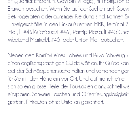
EmQuartier, Emporium, Gaysorn Village, Jim Thompson 
Erawan besuchen. Wenn Sie auf der Suche nach Souven
Elektrogeräten oder günstiger Kleidung sind, können S
Einzelgeschäfte in den Einkaufszentren MBK, Terminal 2
Mall, [LI#46]Asiatique[/LI#46], Pantip Plaza, [LI#45]Ch
Weekend Market[/LI#45] oder Union Mall aufsuchen.
Neben dem Komfort eines Fahrers und Privatfahrzeug 
einen englischsprachigen Guide wählen. Ihr Guide kan
bei der Schnäppchensuche helfen und verhandelt gern
für Sie mit den Händlern vor Ort. Und auf manch einem 
sich so ein grosser Teile der Tourkosten ganz schnell w
einsparen. Schwere Taschen und Orientierungslosigkei
gestern. Einkaufen ohne Umfallen garantiert.