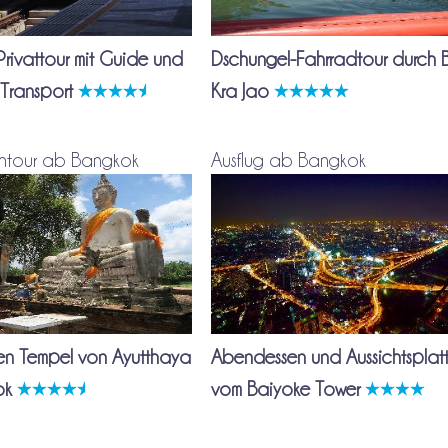
 Privattour mit Guide und
Dschungel-Fahrradtour durch
 Transport
Kra Jao
ntour ab Bangkok
Ausflug ab Bangkok
en Tempel von Ayutthaya
Abendessen und Aussichtsplatt
ok
vom Baiyoke Tower