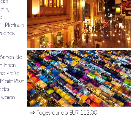
oder
irs,
ie
1, Platinum
atuchak
können Sie
n Ihnen
e Preise
Markt lässt
ieder
t waren
⇒ Tagestour ab EUR 112.00