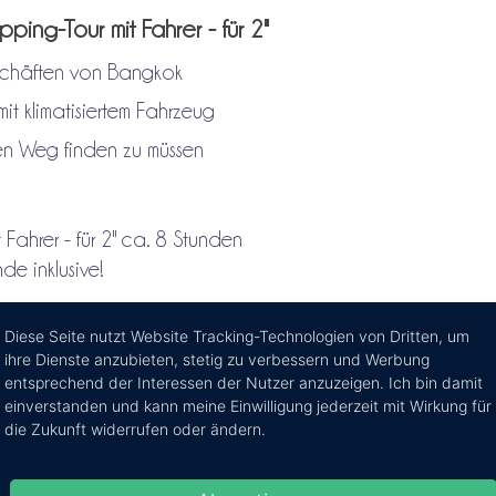
ping-Tour mit Fahrer - für 2"
schäften von Bangkok
t klimatisiertem Fahrzeug
den Weg finden zu müssen
Fahrer - für 2" ca. 8 Stunden
e inklusive!
Diese Seite nutzt Website Tracking-Technologien von Dritten, um
werden von unserem zuverlässigen Partner
GET YOUR GUIDE
ihre Dienste anzubieten, stetig zu verbessern und Werbung
entsprechend der Interessen der Nutzer anzuzeigen. Ich bin damit
einverstanden und kann meine Einwilligung jederzeit mit Wirkung für
die Zukunft widerrufen oder ändern.
Evt. sind Sonderpr
verfügbar