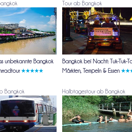
Bangkok
Tour ab Bangkok
as unbekannte Bangkok
Bangkok bei Nacht: Tuk-Tuk-To
hrradtour
Märkten, Tempeln & Essen
ab Bangkok
Halbtagestour ab Bangkok