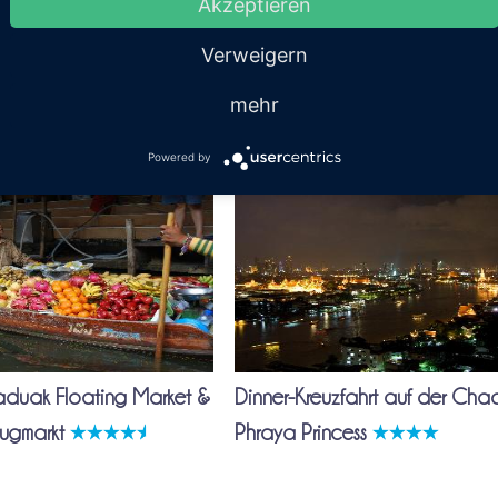
Akzeptieren
Verweigern
mehr
erte Touren ab Bangkok
Powered by
our ab Bangkok
Ausflug ab Bangkok
duak Floating Market &
Dinner-Kreuzfahrt auf der Cha
ugmarkt
Phraya Princess