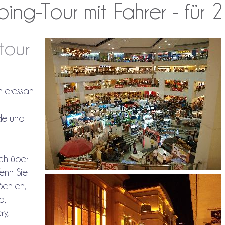
ing-Tour mit Fahrer - für 2
tour
nteressant
de und
ch über
enn Sie
öchten,
d,
ry,