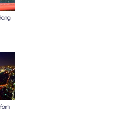
 Bang
form