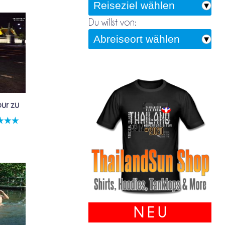
Du willst von:
ur zu
N E U