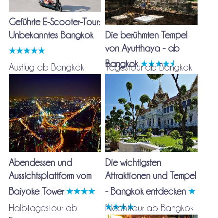
Geführte E-Scooter-Tour:
Unbekanntes Bangkok
Die berühmten Tempel
von Ayutthaya - ab
Bangkok
Ausflug ab Bangkok
Tagestour ab Bangkok
Abendessen und
Die wichtigsten
Aussichtsplattform vom
Attraktionen und Tempel
Baiyoke Tower
- Bangkok entdecken
Halbtagestour ab
Nachttour ab Bangkok