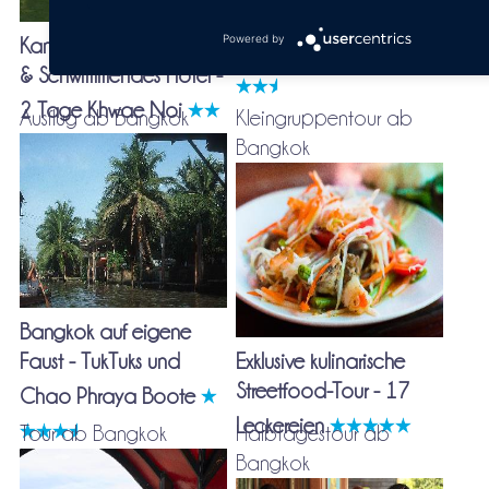
Pattaya & Koralleninsel
Powered by
Kanchanaburi Highlights
Koh Larn Privattour
& Schwimmendes Hotel -
2 Tage Khwae Noi
Ausflug ab Bangkok
Kleingruppentour ab
Bangkok
Bangkok auf eigene
Faust - TukTuks und
Exklusive kulinarische
Streetfood-Tour - 17
Chao Phraya Boote
Leckereien
Tour ab Bangkok
Halbtagestour ab
Bangkok