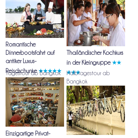
Romantische
Dinnerbootsfahrt auf
Thailändischer Kochkurs
antiker Luxus-
in der Kleingruppe
Reisdschunke
Tagestour ab Bangkok
Halbtagestour ab
Bangkok
Einzigartige Privat-