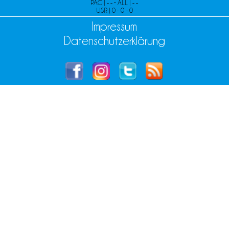
PAG | - - • ALL | - -
USR | 0 - 0 - 0
Impressum
Datenschutzerklärung