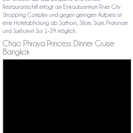
Restaurantschiff erfogt am Einkaufszentrum River City
Shopping Complex und gegen geringen Aufpreis ist
eine Hotelabholung ab Sathorn, Silom, Siam, Pratunam
und Sukhumvit Soi 1-39 möglich.
Chao Phraya Princess Dinner Cruise
Bangkok