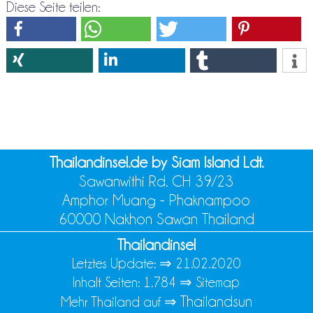
Diese Seite teilen:
Thailandinsel.de by Siam Island Ldt.
Sawanwithi Rd. CH 39/23
Amphor Muang - Phaknampoo
60000 Nakhon Sawan Thailand
Thailandinsel
Letztes Update: ⇒
21.02.2020
Inhalt Seiten: 1.784 ⇒
Sitemap
Thailandsun
Mehr Thailand auf ⇒