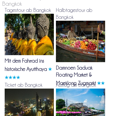
Bangkok
Tagestour ab Bangkok
Halbtagestour ab
Bangkok
Mit dem Fahrrad ins
Damnoen Saduak
historische Ayutthaya
Floating Market &
Maeklong Zugmarkt
Ticket ab Bangkok
Ausflug ab Bangkok