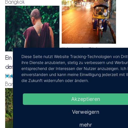
Bangkok
Kulinarische Erlebnistour
Diese Seite nutzt Website Tracking-Technologien von Drit
Ein Heiliges Tattoo aus
mit dem Tuk-Tuk
ihre Dienste anzubieten, stetig zu verbessern und Werbu
dem Wat Bang Phra
entsprechend der Interessen der Nutzer anzuzeigen. Ich 
einverstanden und kann meine Einwilligung jederzeit mit 
Mehrtagestour ab
Tagestour ab Bangkok
die Zukunft widerrufen oder ändern.
Bangkok
Akzeptieren
Verweigern
mehr