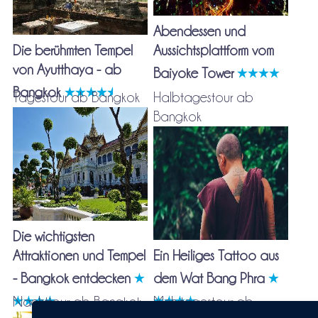
Abendessen und
Die berühmten Tempel
Aussichtsplattform vom
von Ayutthaya - ab
Baiyoke Tower
Bangkok
Tagestour ab Bangkok
Halbtagestour ab
Bangkok
Die wichtigsten
Attraktionen und Tempel
Ein Heiliges Tattoo aus
- Bangkok entdecken
dem Wat Bang Phra
Nachttour ab Bangkok
Mehrtagestour ab