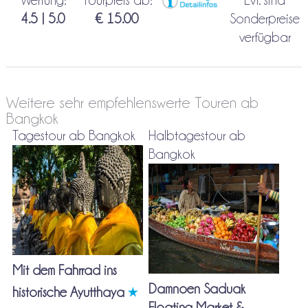
Wertung:
Tourpreis ab:
Evt. sind
4.5 | 5.0
€ 15.00
Sonderpreise
verfügbar
Weitere sehr empfehlenswerte Touren ab
Bangkok
Tagestour ab Bangkok
Halbtagestour ab
Bangkok
Mit dem Fahrrad ins
Damnoen Saduak
historische Ayutthaya
Floating Market &