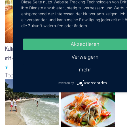
Bangkok
Diese Seite nutzt Website Tracking-Technologien von Drit
ihre Dienste anzubieten, stetig zu verbessern und Werbu
entsprechend der Interessen der Nutzer anzuzeigen. Ich 
einverstanden und kann meine Einwilligung jederzeit mit 
die Zukunft widerrufen oder ändern.
Akzeptieren
Kulinarische Erlebnistour
Verweigern
Kanchanaburi Highlights
mit dem Tuk-Tuk
& Schwimmendes Hotel -
mehr
2 Tage Khwae Noi
Tagestour ab Bangkok
Kleingruppentour ab
Bangkok
Powered by