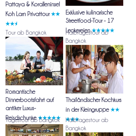
Pattaya & Koralleninsel
Exklusive kulinarische
Koh Larn Privattour
Streetfood-Tour - 17
Leckereien
Tour ab Bangkok
Halbtagestour ab
Bangkok
Romantische
Dinnerbootsfahrt auf
Thailändischer Kochkurs
antiker Luxus-
in der Kleingruppe
Reisdschunke
Tagestour ab Bangkok
Halbtagestour ab
Bangkok