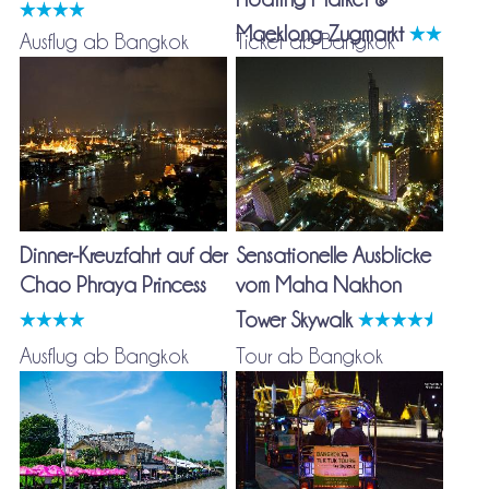
Maeklong Zugmarkt
Ausflug ab Bangkok
Ticket ab Bangkok
Dinner-Kreuzfahrt auf der
Sensationelle Ausblicke
Chao Phraya Princess
vom Maha Nakhon
Tower Skywalk
Ausflug ab Bangkok
Tour ab Bangkok