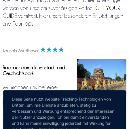
Alle hier für Ayutthaya vorgestellten Touren & Ausflüge
werden von unserem zuverlässigen Partner
GET YOUR
GUIDE
vermittelt. Hier unsere besonderen Empfehlungen
und Tourtipps:
Tour ab Ayutthaya
Radtour durch Innenstadt und
Geschichtspark
Wir machen uns bei einer
Fahrradtour mit der einstigen
Diese Seite nutzt Website Tracking-Technologien von
thailändischen Hauptstadt vertraut. Wir besuchen die
Dritten, um ihre Dienste anzubieten, stetig zu
Ruinen der alten Stadtmauer von Phom Phet und
verbessern und Werbung entsprechend der Interessen
der Nutzer anzuzeigen. Ich bin damit einverstanden
bekommen einen Eindruck von den gewaltigen
und kann meine Einwilligung jederzeit mit Wirkung für
Ausmaßen der früheren thailändischen Hauptstadt. Das