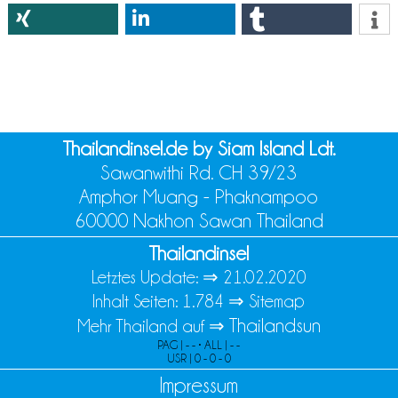
Thailandinsel.de by Siam Island Ldt.
Sawanwithi Rd. CH 39/23
Amphor Muang - Phaknampoo
60000 Nakhon Sawan Thailand
Thailandinsel
Letztes Update: ⇒
21.02.2020
Inhalt Seiten: 1.784 ⇒
Sitemap
Thailandsun
Mehr Thailand auf ⇒
PAG | - - • ALL | - -
USR | 0 - 0 - 0
Impressum