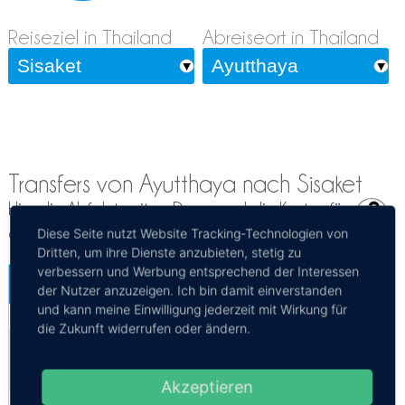
Reiseziel in Thailand
Abreiseort in Thailand
Transfers von Ayutthaya nach Sisaket
Hier die Abfahrtszeiten, Dauer und die Kosten für
die Reiseroute von Ayutthaya nach Sisaket per
Diese Seite nutzt Website Tracking-Technologien von
Dritten, um ihre Dienste anzubieten, stetig zu
verbessern und Werbung entsprechend der Interessen
Ayutthaya - Si Sa Ket
der Nutzer anzuzeigen. Ich bin damit einverstanden
Mehr Infos / Tickets
und kann meine Einwilligung jederzeit mit Wirkung für
die Zukunft widerrufen oder ändern.
Bus Ayutthaya - Si Sa Ket
Kosten:
EUR 17.87
Dauer:
8h
Akzeptieren