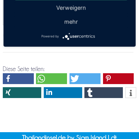
Express
Verweigern
21:00
mehr
https://thailandsun.12go.asia/de/travel/Ayutthaya/Sisaket/?z=416557
Powered by
Diese Seite teilen:
Thailandinsel.de by Siam Island Ldt.