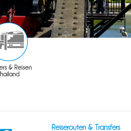
fers & Reisen
Thailand
Reiserouten & Transfers