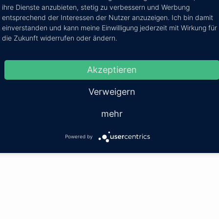
Kosten:
EUR 3.93–4.45
Dauer:
1h 30m
ihre Dienste anzubieten, stetig zu verbessern und Werbung
entsprechend der Interessen der Nutzer anzuzeigen. Ich bin damit
einverstanden und kann meine Einwilligung jederzeit mit Wirkung für
00, 15:00, 16:00, 17:00, 18:00
die Zukunft widerrufen oder ändern.
Akzeptieren
ghafen
Mehr Infos / Tic
Verweigern
mi Flughafen
Kosten:
EUR 47.21–167.33
Dauer:
1h 15m
mehr
Powered by