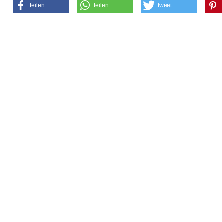
teilen
teilen
tweet