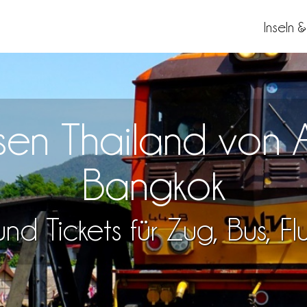
Inseln 
isen Thailand von
Bangkok
nd Tickets für Zug, Bus, F