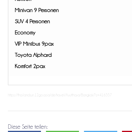
Minivan 9 Personen
SUV 4 Personen
Economy
VIP Minibus 9pax
Toyota Alphard
Komfort 2pax
https://thailandsun.12go.asia/de/travel/Ayutthaya/Bangkok/?z=416557
Diese Seite teilen: