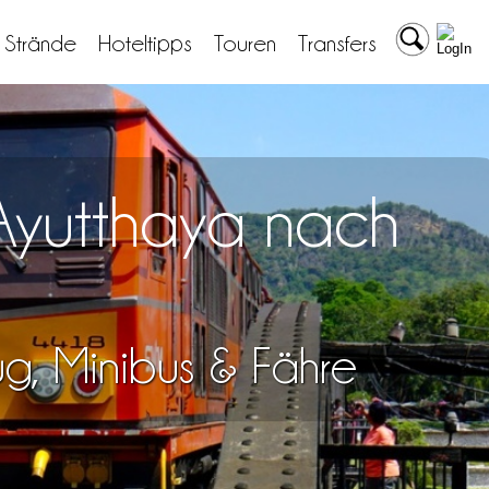
& Strände
Hoteltipps
Touren
Transfers
 Ayutthaya nach
lug, Minibus & Fähre