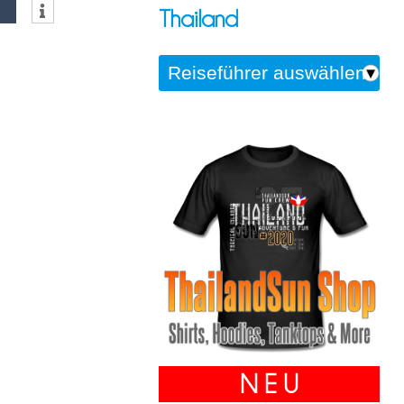
Thailand
N E U